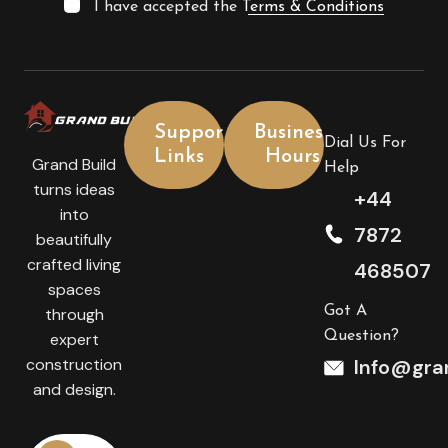
I have accepted the
Terms & Conditions
Support
Business
Dial Us For
Links
Hours
Grand Build
Help
turns ideas
+44
into
7872
beautifully
crafted living
468507
spaces
Got A
through
Question?
expert
construction
Info@gran
and design.