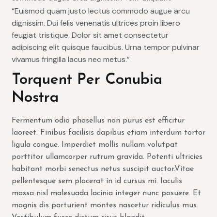
“Euismod quam justo lectus commodo augue arcu
dignissim. Dui felis venenatis ultrices proin libero
feugiat tristique. Dolor sit amet consectetur
adipiscing elit quisque faucibus. Urna tempor pulvinar
vivamus fringilla lacus nec metus.”
Torquent Per Conubia
Nostra
Fermentum odio phasellus non purus est efficitur
laoreet. Finibus facilisis dapibus etiam interdum tortor
ligula congue. Imperdiet mollis nullam volutpat
porttitor ullamcorper rutrum gravida. Potenti ultricies
habitant morbi senectus netus suscipit auctor.Vitae
pellentesque sem placerat in id cursus mi. Iaculis
massa nisl malesuada lacinia integer nunc posuere. Et
magnis dis parturient montes nascetur ridiculus mus.