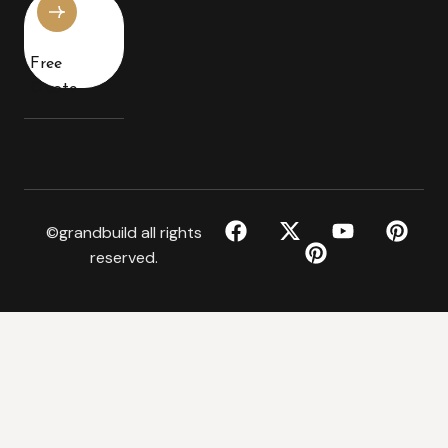
Free
Quote
©grandbuild all rights
reserved.