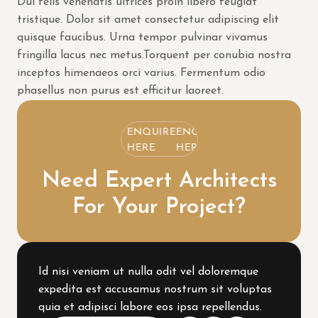
Dui felis venenatis ultrices proin libero feugiat
tristique. Dolor sit amet consectetur adipiscing elit
quisque faucibus. Urna tempor pulvinar vivamus
fringilla lacus nec metus.Torquent per conubia nostra
inceptos himenaeos orci varius. Fermentum odio
phasellus non purus est efficitur laoreet.
ENQUIRE
ENQUIRE
ENQUIRE
HERE
HERE
HERE
Need Expert Architects
For Your Project?
Id nisi veniam ut nulla odit vel doloremque
expedita est accusamus nostrum sit voluptas
quia et adipisci labore eos ipsa repellendus.