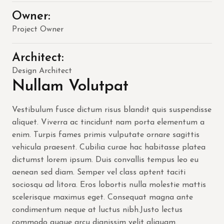
Owner:
Project Owner
Architect:
Design Architect
Nullam Volutpat
Vestibulum fusce dictum risus blandit quis suspendisse
aliquet. Viverra ac tincidunt nam porta elementum a
enim. Turpis fames primis vulputate ornare sagittis
vehicula praesent. Cubilia curae hac habitasse platea
dictumst lorem ipsum. Duis convallis tempus leo eu
aenean sed diam. Semper vel class aptent taciti
sociosqu ad litora. Eros lobortis nulla molestie mattis
scelerisque maximus eget. Consequat magna ante
condimentum neque at luctus nibh.Justo lectus
commodo augue arcu dignissim velit aliquam.